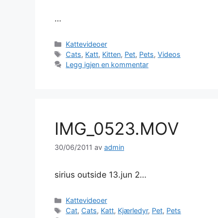
…
Kategorier
Kattevideoer
Stikkord
Cats
,
Katt
,
Kitten
,
Pet
,
Pets
,
Videos
Legg igjen en kommentar
IMG_0523.MOV
30/06/2011
av
admin
sirius outside 13.jun 2…
Kategorier
Kattevideoer
Stikkord
Cat
,
Cats
,
Katt
,
Kjærledyr
,
Pet
,
Pets