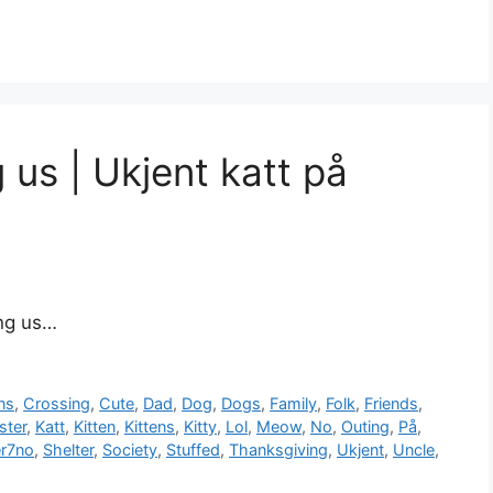
 us | Ukjent katt på
ing us…
ns
,
Crossing
,
Cute
,
Dad
,
Dog
,
Dogs
,
Family
,
Folk
,
Friends
,
ter
,
Katt
,
Kitten
,
Kittens
,
Kitty
,
Lol
,
Meow
,
No
,
Outing
,
På
,
er7no
,
Shelter
,
Society
,
Stuffed
,
Thanksgiving
,
Ukjent
,
Uncle
,