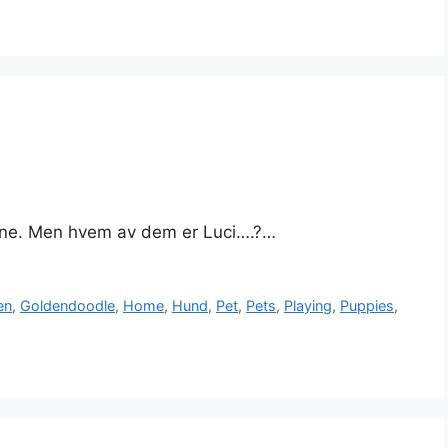
fine. Men hvem av dem er Luci….?…
en
,
Goldendoodle
,
Home
,
Hund
,
Pet
,
Pets
,
Playing
,
Puppies
,