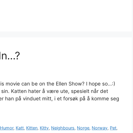
 In…?
is movie can be on the Ellen Show? I hope so…:)
sin. Katten hater å være ute, spesielt når det
aper han på vinduet mitt, i et forsøk på å komme seg
,
Humor
,
Katt
,
Kitten
,
Kitty
,
Neighbours
,
Norge
,
Norway
,
Pet
,