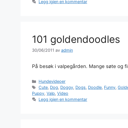
Legg igjen en kommentar
101 goldendoodles
30/06/2011
av
admin
På besøk i valpegården. Mange søte og 
Kategorier
Hundevideoer
Stikkord
Cute
,
Dog
,
Doggy
,
Dogs
,
Doodle
,
Funny
,
Gold
Puppy
,
Valp
,
Video
Legg igjen en kommentar