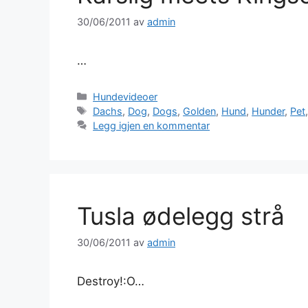
30/06/2011
av
admin
…
Kategorier
Hundevideoer
Stikkord
Dachs
,
Dog
,
Dogs
,
Golden
,
Hund
,
Hunder
,
Pet
Legg igjen en kommentar
Tusla ødelegg strå
30/06/2011
av
admin
Destroy!:O…