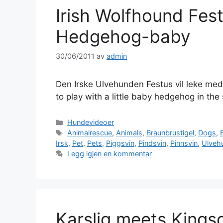
Irish Wolfhound Fes
Hedgehog-baby
30/06/2011
av
admin
Den Irske Ulvehunden Festus vil leke med
to play with a little baby hedgehog in t
Kategorier
Hundevideoer
Stikkord
Animalrescue
,
Animals
,
Braunbrustigel
,
Dogs
,
Irsk
,
Pet
,
Pets
,
Piggsvin
,
Pindsvin
,
Pinnsvin
,
Ulveh
Legg igjen en kommentar
Karslig meets Kings