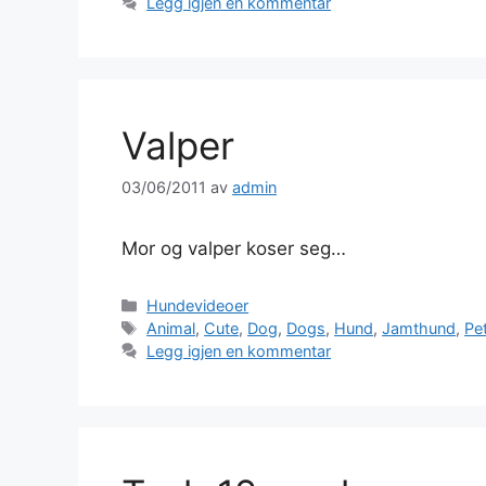
Legg igjen en kommentar
Valper
03/06/2011
av
admin
Mor og valper koser seg…
Kategorier
Hundevideoer
Stikkord
Animal
,
Cute
,
Dog
,
Dogs
,
Hund
,
Jamthund
,
Pe
Legg igjen en kommentar