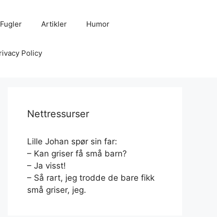
Fugler
Artikler
Humor
rivacy Policy
Nettressurser
Lille Johan spør sin far:
– Kan griser få små barn?
– Ja visst!
– Så rart, jeg trodde de bare fikk
små griser, jeg.