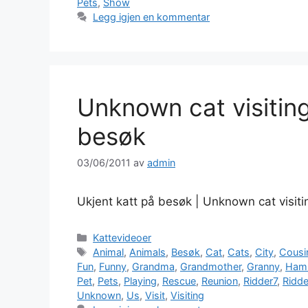
Pets
,
Show
Legg igjen en kommentar
Unknown cat visiting
besøk
03/06/2011
av
admin
Ukjent katt på besøk | Unknown cat visit
Kategorier
Kattevideoer
Stikkord
Animal
,
Animals
,
Besøk
,
Cat
,
Cats
,
City
,
Cousi
Fun
,
Funny
,
Grandma
,
Grandmother
,
Granny
,
Hams
Pet
,
Pets
,
Playing
,
Rescue
,
Reunion
,
Ridder7
,
Ridd
Unknown
,
Us
,
Visit
,
Visiting