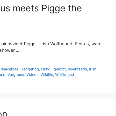
tus meets Pigge the
 pinnsvinet Pigge… Irish Wolfhound, Festus, want
he shower……
Erinaceidae
,
Hedgehog
,
Hund
,
Igelkott
,
Insektseter
,
Irish
,
und
,
Varghund
,
Videos
,
Wildlife
,
Wolfhound
on