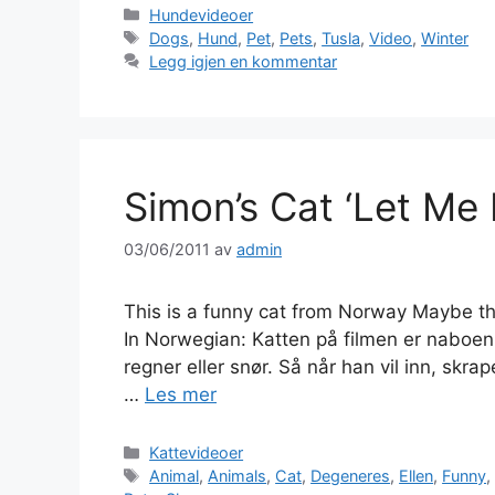
Kategorier
Hundevideoer
Stikkord
Dogs
,
Hund
,
Pet
,
Pets
,
Tusla
,
Video
,
Winter
Legg igjen en kommentar
Simon’s Cat ‘Let Me
03/06/2011
av
admin
This is a funny cat from Norway Maybe th
In Norwegian: Katten på filmen er naboen 
regner eller snør. Så når han vil inn, skr
…
Les mer
Kategorier
Kattevideoer
Stikkord
Animal
,
Animals
,
Cat
,
Degeneres
,
Ellen
,
Funny