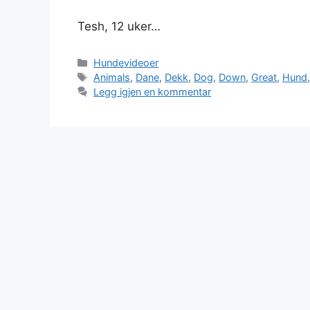
Tesh, 12 uker…
Kategorier
Hundevideoer
Stikkord
Animals
,
Dane
,
Dekk
,
Dog
,
Down
,
Great
,
Hund
Legg igjen en kommentar