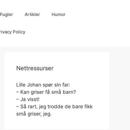
Fugler
Artikler
Humor
rivacy Policy
Nettressurser
Lille Johan spør sin far:
– Kan griser få små barn?
– Ja visst!
– Så rart, jeg trodde de bare fikk
små griser, jeg.