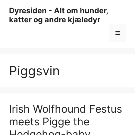
Hopp
Dyresiden - Alt om hunder,
til
katter og andre kjæledyr
innhold
Meny
Piggsvin
Irish Wolfhound Festus
meets Pigge the
Hedgehog-baby