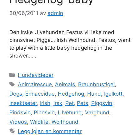
30/06/2011
av
admin
Den Irske Ulvehunden Festus vil leke med
pinnsvinet Pigge… Irish Wolfhound, Festus, want
to play with a little baby hedgehog in the
shower……
Kategorier
Hundevideoer
Stikkord
Animalrescue
,
Animals
,
Braunbrustigel
,
Dogs
,
Erinaceidae
,
Hedgehog
,
Hund
,
Igelkott
,
Insektseter
,
Irish
,
Irsk
,
Pet
,
Pets
,
Piggsvin
,
Pindsvin
,
Pinnsvin
,
Ulvehund
,
Varghund
,
Videos
,
Wildlife
,
Wolfhound
Legg igjen en kommentar