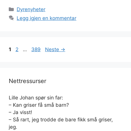
Kategorier
Dyrenyheter
Legg igjen en kommentar
Side
Side
Side
1
2
…
389
Neste
→
Nettressurser
Lille Johan spør sin far:
– Kan griser få små barn?
– Ja visst!
– Så rart, jeg trodde de bare fikk små griser,
jeg.