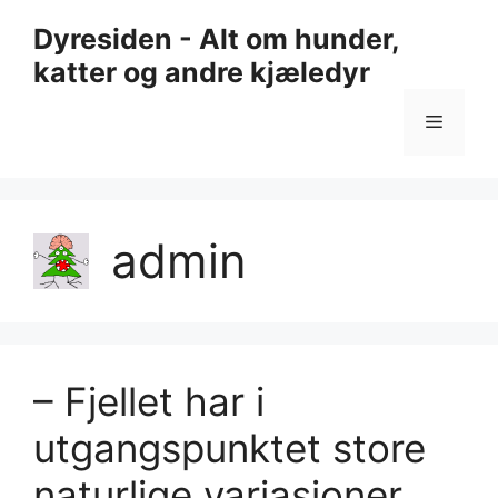
Hopp
Dyresiden - Alt om hunder,
til
katter og andre kjæledyr
innhold
Meny
admin
– Fjellet har i
utgangspunktet store
naturlige variasjoner,