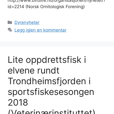
http://www.birdlife.no/organisasjonen/nyheter/?
id=2214 (Norsk Ornitologisk Forening)
Kategorier
Dyrenyheter
Legg igjen en kommentar
Lite oppdrettsfisk i
elvene rundt
Trondheimsfjorden i
sportsfiskesesongen
2018
(Veterinærinstituttet)