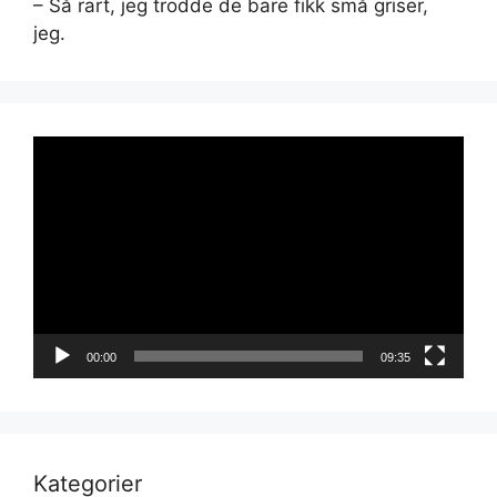
– Så rart, jeg trodde de bare fikk små griser,
jeg.
Videoavspiller
00:00
09:35
Kategorier