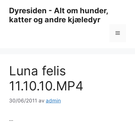
Hopp
Dyresiden - Alt om hunder,
til
katter og andre kjæledyr
innhold
Meny
Luna felis
11.10.10.MP4
30/06/2011
av
admin
…