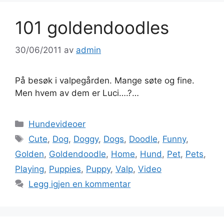
101 goldendoodles
30/06/2011
av
admin
På besøk i valpegården. Mange søte og fine.
Men hvem av dem er Luci….?…
Kategorier
Hundevideoer
Stikkord
Cute
,
Dog
,
Doggy
,
Dogs
,
Doodle
,
Funny
,
Golden
,
Goldendoodle
,
Home
,
Hund
,
Pet
,
Pets
,
Playing
,
Puppies
,
Puppy
,
Valp
,
Video
Legg igjen en kommentar