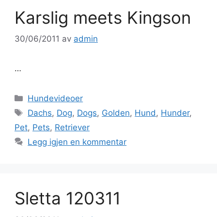
Karslig meets Kingson
30/06/2011
av
admin
…
Kategorier
Hundevideoer
Stikkord
Dachs
,
Dog
,
Dogs
,
Golden
,
Hund
,
Hunder
,
Pet
,
Pets
,
Retriever
Legg igjen en kommentar
Sletta 120311