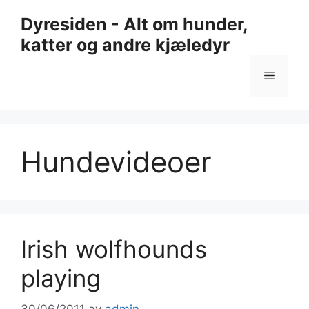
Hopp
Dyresiden - Alt om hunder,
til
katter og andre kjæledyr
innhold
Meny
Hundevideoer
Irish wolfhounds
playing
30/06/2011
av
admin