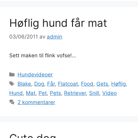
Høflig hund får mat
03/06/2011
av
admin
Sett maken til flink vofse!…
Kategorier
Hundevideoer
Stikkord
Blake
,
Dog
,
Får
,
Flatcoat
,
Food
,
Gets
,
Høflig
,
Hund
,
Mat
,
Pet
,
Pets
,
Retriever
,
Snill
,
Video
2 kommentarer
Cute dog