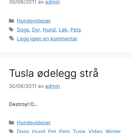
30/06/2011
av
admin
Kategorier
Hundevideoer
Stikkord
Dogs
,
Dyr
,
Hund
,
Lek
,
Pets
Legg igjen en kommentar
Tusla ødelegg strå
30/06/2011
av
admin
Destroy!:O…
Kategorier
Hundevideoer
Stikkord
Dogs
,
Hund
,
Pet
,
Pets
,
Tusla
,
Video
,
Winter