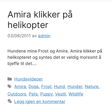
Amira klikker på
helikopter
03/06/2011
av
admin
Hundene mine Frost og Amira. Amira klikker på
helikopteret og syntes det er veldig morsomt å
bjeffe til det….
Kategorier
Hundevideoer
Stikkord
Amira
,
Dogs
,
Frost
,
Hund
,
Hunder
,
Nature
,
Outdoors
,
Pets
,
Puppy
,
Vestli
,
Wildlife
Legg igjen en kommentar