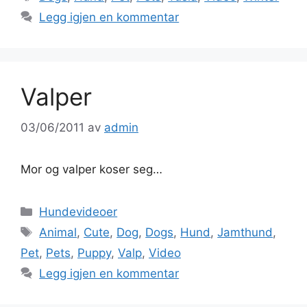
Legg igjen en kommentar
Valper
03/06/2011
av
admin
Mor og valper koser seg…
Kategorier
Hundevideoer
Stikkord
Animal
,
Cute
,
Dog
,
Dogs
,
Hund
,
Jamthund
,
Pet
,
Pets
,
Puppy
,
Valp
,
Video
Legg igjen en kommentar