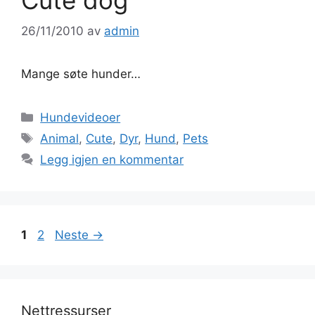
26/11/2010
av
admin
Mange søte hunder…
Kategorier
Hundevideoer
Stikkord
Animal
,
Cute
,
Dyr
,
Hund
,
Pets
Legg igjen en kommentar
Side
Side
1
2
Neste
→
Nettressurser