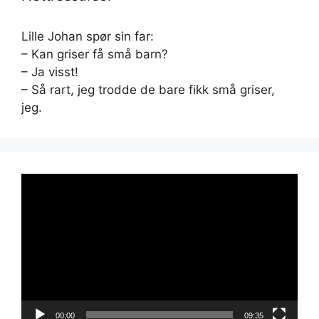
Lille Johan spør sin far:
– Kan griser få små barn?
– Ja visst!
– Så rart, jeg trodde de bare fikk små griser,
jeg.
Videoavspiller
00:00
09:35