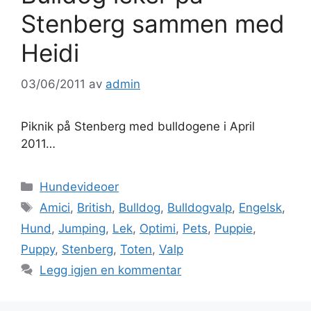
Stenberg sammen med
Heidi
03/06/2011
av
admin
Piknik på Stenberg med bulldogene i April
2011…
Kategorier
Hundevideoer
Stikkord
Amici
,
British
,
Bulldog
,
Bulldogvalp
,
Engelsk
,
Hund
,
Jumping
,
Lek
,
Optimi
,
Pets
,
Puppie
,
Puppy
,
Stenberg
,
Toten
,
Valp
Legg igjen en kommentar