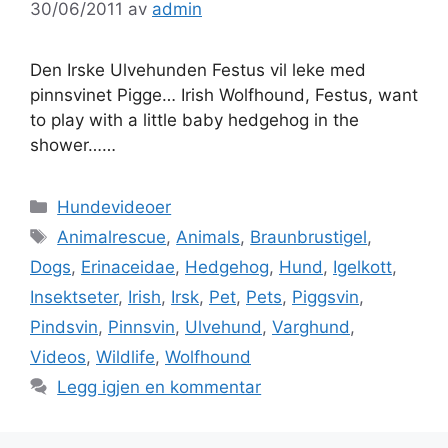
30/06/2011
av
admin
Den Irske Ulvehunden Festus vil leke med
pinnsvinet Pigge… Irish Wolfhound, Festus, want
to play with a little baby hedgehog in the
shower……
Kategorier
Hundevideoer
Stikkord
Animalrescue
,
Animals
,
Braunbrustigel
,
Dogs
,
Erinaceidae
,
Hedgehog
,
Hund
,
Igelkott
,
Insektseter
,
Irish
,
Irsk
,
Pet
,
Pets
,
Piggsvin
,
Pindsvin
,
Pinnsvin
,
Ulvehund
,
Varghund
,
Videos
,
Wildlife
,
Wolfhound
Legg igjen en kommentar