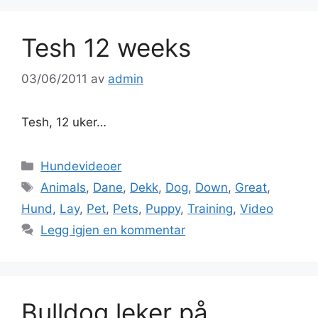
Tesh 12 weeks
03/06/2011
av
admin
Tesh, 12 uker…
Kategorier
Hundevideoer
Stikkord
Animals
,
Dane
,
Dekk
,
Dog
,
Down
,
Great
,
Hund
,
Lay
,
Pet
,
Pets
,
Puppy
,
Training
,
Video
Legg igjen en kommentar
Bulldog leker på