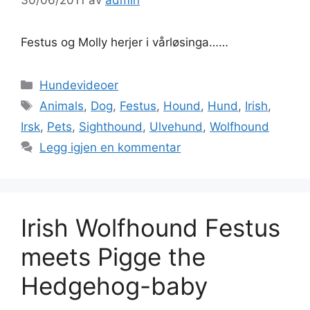
Festus og Molly herjer i vårløsinga……
Kategorier
Hundevideoer
Stikkord
Animals
,
Dog
,
Festus
,
Hound
,
Hund
,
Irish
,
Irsk
,
Pets
,
Sighthound
,
Ulvehund
,
Wolfhound
Legg igjen en kommentar
Irish Wolfhound Festus
meets Pigge the
Hedgehog-baby