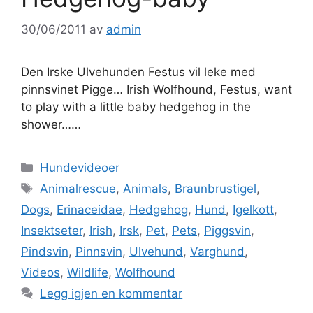
30/06/2011
av
admin
Den Irske Ulvehunden Festus vil leke med
pinnsvinet Pigge… Irish Wolfhound, Festus, want
to play with a little baby hedgehog in the
shower……
Kategorier
Hundevideoer
Stikkord
Animalrescue
,
Animals
,
Braunbrustigel
,
Dogs
,
Erinaceidae
,
Hedgehog
,
Hund
,
Igelkott
,
Insektseter
,
Irish
,
Irsk
,
Pet
,
Pets
,
Piggsvin
,
Pindsvin
,
Pinnsvin
,
Ulvehund
,
Varghund
,
Videos
,
Wildlife
,
Wolfhound
Legg igjen en kommentar