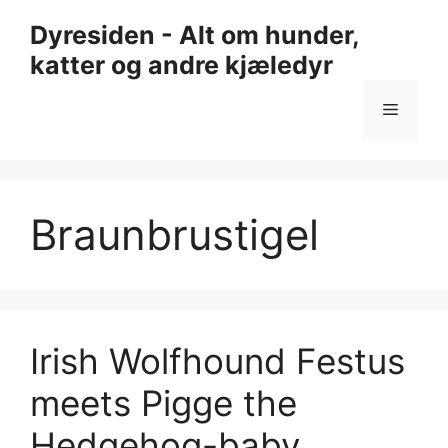
Hopp
Dyresiden - Alt om hunder,
til
katter og andre kjæledyr
innhold
Meny
Braunbrustigel
Irish Wolfhound Festus
meets Pigge the
Hedgehog-baby