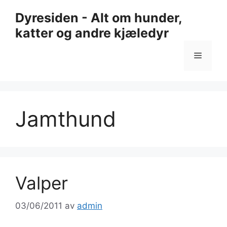
Hopp
Dyresiden - Alt om hunder,
til
katter og andre kjæledyr
innhold
Meny
Jamthund
Valper
03/06/2011
av
admin