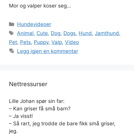
Mor og valper koser seg…
Kategorier
Hundevideoer
Stikkord
Animal
,
Cute
,
Dog
,
Dogs
,
Hund
,
Jamthund
,
Pet
,
Pets
,
Puppy
,
Valp
,
Video
Legg igjen en kommentar
Nettressurser
Lille Johan spør sin far:
– Kan griser få små barn?
– Ja visst!
– Så rart, jeg trodde de bare fikk små griser,
jeg.