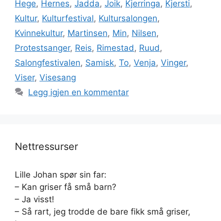
Hege
,
Hernes
,
Jadda
,
Joik
,
Kjerringa
,
Kjersti
,
Kultur
,
Kulturfestival
,
Kultursalongen
,
Kvinnekultur
,
Martinsen
,
Min
,
Nilsen
,
Protestsanger
,
Reis
,
Rimestad
,
Ruud
,
Salongfestivalen
,
Samisk
,
To
,
Venja
,
Vinger
,
Viser
,
Visesang
Legg igjen en kommentar
Nettressurser
Lille Johan spør sin far:
– Kan griser få små barn?
– Ja visst!
– Så rart, jeg trodde de bare fikk små griser,