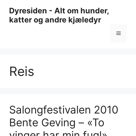
Hopp
Dyresiden - Alt om hunder,
til
katter og andre kjæledyr
innhold
Meny
Reis
Salongfestivalen 2010
Bente Geving – «To
vinger har min fugl»