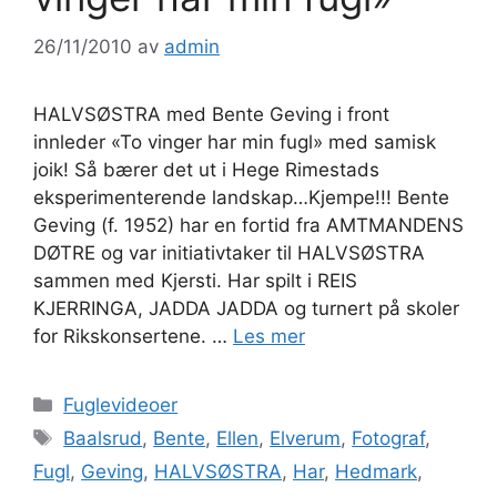
26/11/2010
av
admin
HALVSØSTRA med Bente Geving i front
innleder «To vinger har min fugl» med samisk
joik! Så bærer det ut i Hege Rimestads
eksperimenterende landskap…Kjempe!!! Bente
Geving (f. 1952) har en fortid fra AMTMANDENS
DØTRE og var initiativtaker til HALVSØSTRA
sammen med Kjersti. Har spilt i REIS
KJERRINGA, JADDA JADDA og turnert på skoler
for Rikskonsertene. …
Les mer
Kategorier
Fuglevideoer
Stikkord
Baalsrud
,
Bente
,
Ellen
,
Elverum
,
Fotograf
,
Fugl
,
Geving
,
HALVSØSTRA
,
Har
,
Hedmark
,