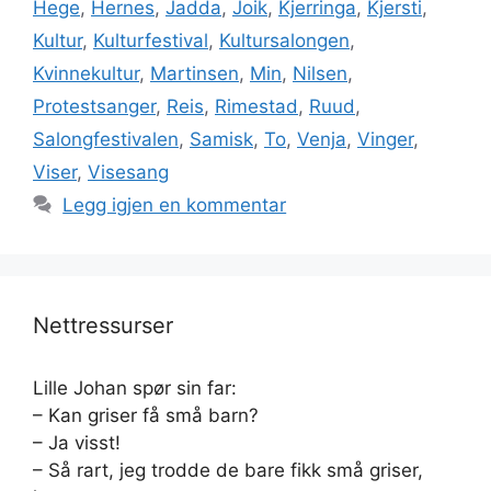
Hege
,
Hernes
,
Jadda
,
Joik
,
Kjerringa
,
Kjersti
,
Kultur
,
Kulturfestival
,
Kultursalongen
,
Kvinnekultur
,
Martinsen
,
Min
,
Nilsen
,
Protestsanger
,
Reis
,
Rimestad
,
Ruud
,
Salongfestivalen
,
Samisk
,
To
,
Venja
,
Vinger
,
Viser
,
Visesang
Legg igjen en kommentar
Nettressurser
Lille Johan spør sin far:
– Kan griser få små barn?
– Ja visst!
– Så rart, jeg trodde de bare fikk små griser,