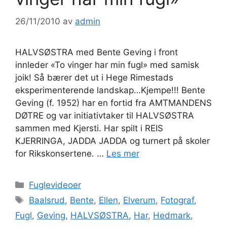
26/11/2010
av
admin
HALVSØSTRA med Bente Geving i front
innleder «To vinger har min fugl» med samisk
joik! Så bærer det ut i Hege Rimestads
eksperimenterende landskap…Kjempe!!! Bente
Geving (f. 1952) har en fortid fra AMTMANDENS
DØTRE og var initiativtaker til HALVSØSTRA
sammen med Kjersti. Har spilt i REIS
KJERRINGA, JADDA JADDA og turnert på skoler
for Rikskonsertene. …
Les mer
Kategorier
Fuglevideoer
Stikkord
Baalsrud
,
Bente
,
Ellen
,
Elverum
,
Fotograf
,
Fugl
,
Geving
,
HALVSØSTRA
,
Har
,
Hedmark
,