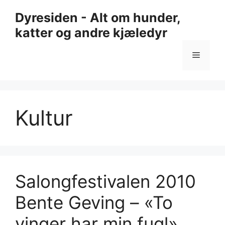
Hopp
Dyresiden - Alt om hunder,
til
katter og andre kjæledyr
innhold
Meny
Kultur
Salongfestivalen 2010
Bente Geving – «To
vinger har min fugl»