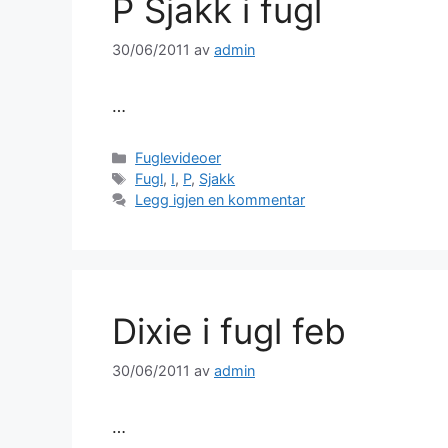
P Sjakk i fugl
30/06/2011
av
admin
…
Kategorier
Fuglevideoer
Stikkord
Fugl
,
I
,
P
,
Sjakk
Legg igjen en kommentar
Dixie i fugl feb
30/06/2011
av
admin
…