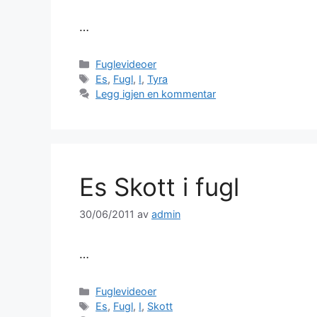
…
Kategorier
Fuglevideoer
Stikkord
Es
,
Fugl
,
I
,
Tyra
Legg igjen en kommentar
Es Skott i fugl
30/06/2011
av
admin
…
Kategorier
Fuglevideoer
Stikkord
Es
,
Fugl
,
I
,
Skott