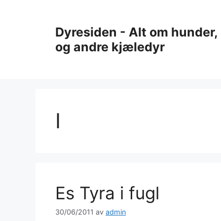
Hopp
til
Dyresiden - Alt om hunder, 
innhold
og andre kjæledyr
I
Es Tyra i fugl
30/06/2011
av
admin