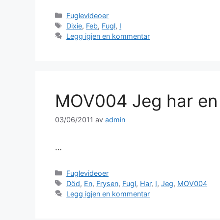
Kategorier
Fuglevideoer
Stikkord
Dixie
,
Feb
,
Fugl
,
I
Legg igjen en kommentar
MOV004 Jeg har en d
03/06/2011
av
admin
…
Kategorier
Fuglevideoer
Stikkord
Död
,
En
,
Frysen
,
Fugl
,
Har
,
I
,
Jeg
,
MOV004
Legg igjen en kommentar