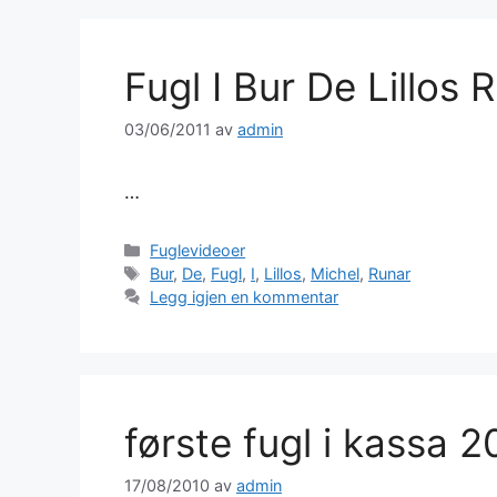
Fugl I Bur De Lillos 
03/06/2011
av
admin
…
Kategorier
Fuglevideoer
Stikkord
Bur
,
De
,
Fugl
,
I
,
Lillos
,
Michel
,
Runar
Legg igjen en kommentar
første fugl i kassa 2
17/08/2010
av
admin