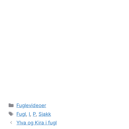
Kategorier
Fuglevideoer
Stikkord
Fugl
,
I
,
P
,
Sjakk
Ylva og Kira i fugl