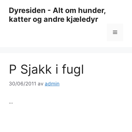
Hopp
Dyresiden - Alt om hunder,
til
katter og andre kjæledyr
innhold
Meny
P Sjakk i fugl
30/06/2011
av
admin
…