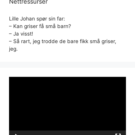
Nettressurser
Lille Johan spør sin far:
– Kan griser få små barn?
– Ja visst!
– Så rart, jeg trodde de bare fikk små griser,
jeg.
Videoavspiller