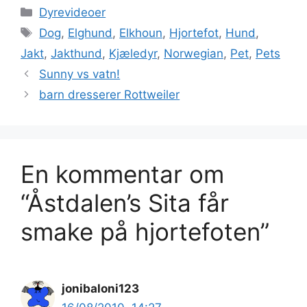
Kategorier
Dyrevideoer
Stikkord
Dog
,
Elghund
,
Elkhoun
,
Hjortefot
,
Hund
,
Jakt
,
Jakthund
,
Kjæledyr
,
Norwegian
,
Pet
,
Pets
Sunny vs vatn!
barn dresserer Rottweiler
En kommentar om
“Åstdalen’s Sita får
smake på hjortefoten”
jonibaloni123