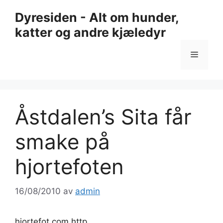
Hopp
Dyresiden - Alt om hunder,
til
katter og andre kjæledyr
innhold
Meny
Åstdalen’s Sita får
smake på
hjortefoten
16/08/2010
av
admin
hjortefot.com http…