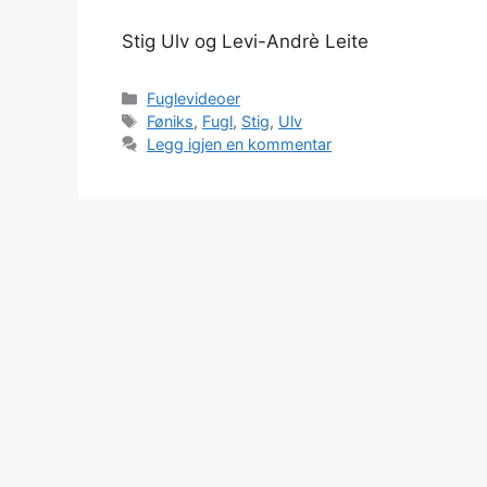
Stig Ulv og Levi-Andrè Leite
Kategorier
Fuglevideoer
Stikkord
Føniks
,
Fugl
,
Stig
,
Ulv
Legg igjen en kommentar