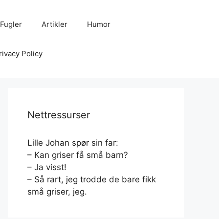
Fugler
Artikler
Humor
rivacy Policy
Nettressurser
Lille Johan spør sin far:
– Kan griser få små barn?
– Ja visst!
– Så rart, jeg trodde de bare fikk
små griser, jeg.