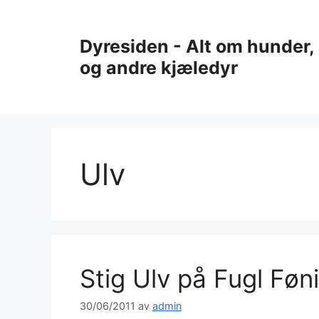
Hopp
til
Dyresiden - Alt om hunder, 
innhold
og andre kjæledyr
Ulv
Stig Ulv på Fugl Føn
30/06/2011
av
admin