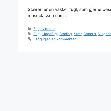
Stæren er en vakker fugl, som gjerne be
moseplassen.com…
Kategorier
Fuglevideoer
Stikkord
Fugl
,
Hagefugl
,
Starling
,
Stær
,
Sturnus
,
Vulgari
Legg igjen en kommentar