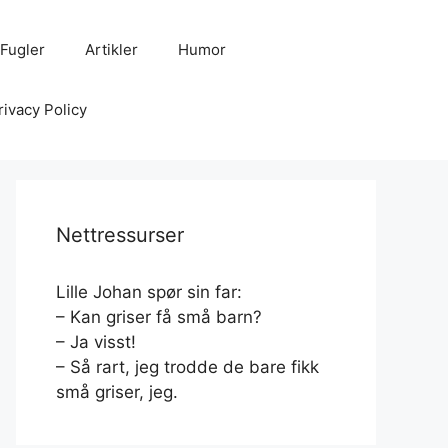
Fugler
Artikler
Humor
rivacy Policy
Nettressurser
Lille Johan spør sin far:
– Kan griser få små barn?
– Ja visst!
– Så rart, jeg trodde de bare fikk
små griser, jeg.