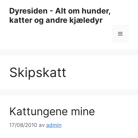
Hopp
Dyresiden - Alt om hunder,
til
katter og andre kjæledyr
innhold
Meny
Skipskatt
Kattungene mine
17/08/2010
av
admin