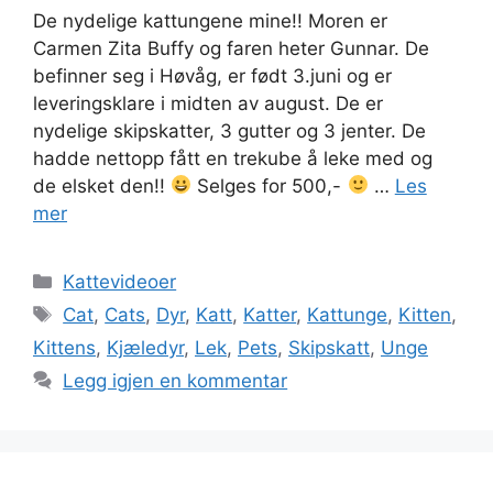
De nydelige kattungene mine!! Moren er
Carmen Zita Buffy og faren heter Gunnar. De
befinner seg i Høvåg, er født 3.juni og er
leveringsklare i midten av august. De er
nydelige skipskatter, 3 gutter og 3 jenter. De
hadde nettopp fått en trekube å leke med og
de elsket den!!
Selges for 500,-
…
Les
mer
Kategorier
Kattevideoer
Stikkord
Cat
,
Cats
,
Dyr
,
Katt
,
Katter
,
Kattunge
,
Kitten
,
Kittens
,
Kjæledyr
,
Lek
,
Pets
,
Skipskatt
,
Unge
Legg igjen en kommentar