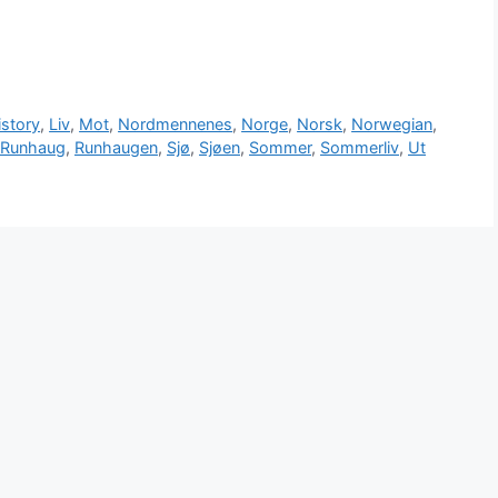
istory
,
Liv
,
Mot
,
Nordmennenes
,
Norge
,
Norsk
,
Norwegian
,
Runhaug
,
Runhaugen
,
Sjø
,
Sjøen
,
Sommer
,
Sommerliv
,
Ut