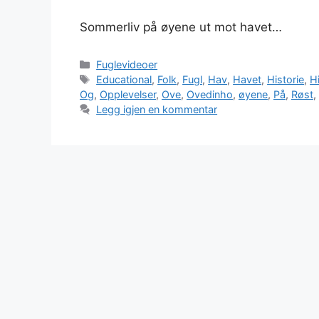
Sommerliv på øyene ut mot havet…
Kategorier
Fuglevideoer
Stikkord
Educational
,
Folk
,
Fugl
,
Hav
,
Havet
,
Historie
,
H
Og
,
Opplevelser
,
Ove
,
Ovedinho
,
øyene
,
På
,
Røst
,
Legg igjen en kommentar