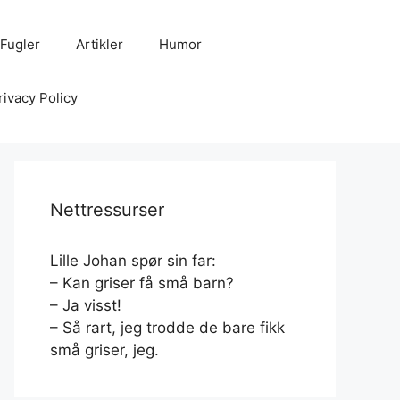
Fugler
Artikler
Humor
rivacy Policy
Nettressurser
Lille Johan spør sin far:
– Kan griser få små barn?
– Ja visst!
– Så rart, jeg trodde de bare fikk
små griser, jeg.