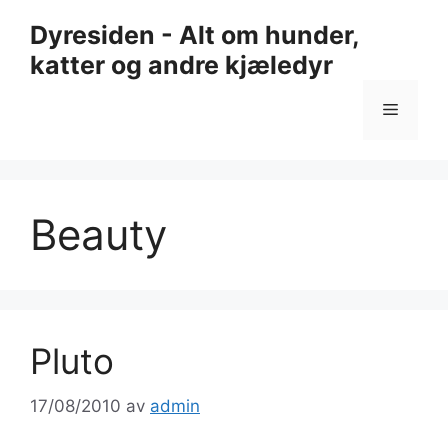
Hopp
Dyresiden - Alt om hunder,
til
katter og andre kjæledyr
innhold
Meny
Beauty
Pluto
17/08/2010
av
admin