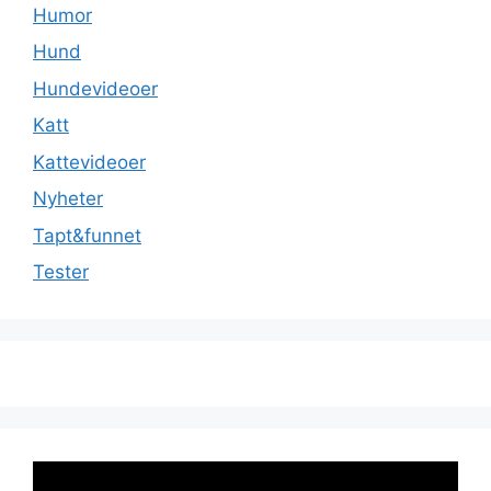
Humor
Hund
Hundevideoer
Katt
Kattevideoer
Nyheter
Tapt&funnet
Tester
Videoavspiller