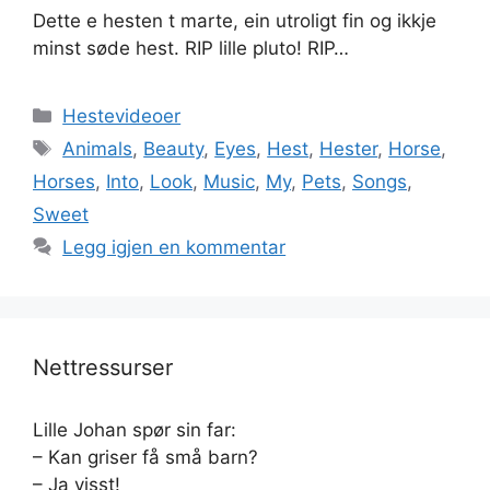
Dette e hesten t marte, ein utroligt fin og ikkje
minst søde hest. RIP lille pluto! RIP…
Kategorier
Hestevideoer
Stikkord
Animals
,
Beauty
,
Eyes
,
Hest
,
Hester
,
Horse
,
Horses
,
Into
,
Look
,
Music
,
My
,
Pets
,
Songs
,
Sweet
Legg igjen en kommentar
Nettressurser
Lille Johan spør sin far:
– Kan griser få små barn?
– Ja visst!