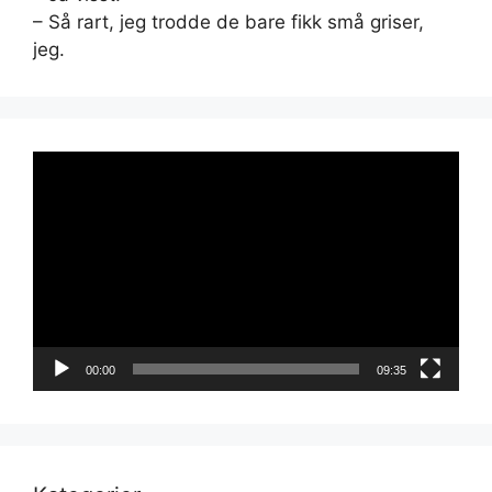
– Så rart, jeg trodde de bare fikk små griser,
jeg.
Videoavspiller
00:00
09:35