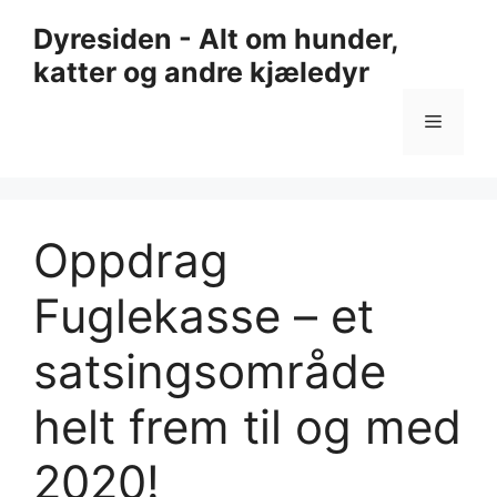
Hopp
Dyresiden - Alt om hunder,
til
katter og andre kjæledyr
innhold
Meny
Oppdrag
Fuglekasse – et
satsingsområde
helt frem til og med
2020!