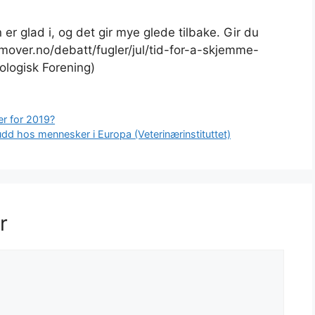
r glad i, og det gir mye glede tilbake. Gir du
emover.no/debatt/fugler/jul/tid-for-a-skjemme-
ologisk Forening)
er for 2019?
udd hos mennesker i Europa (Veterinærinstituttet)
r