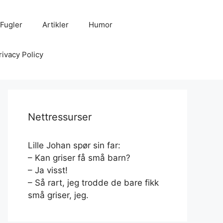
Fugler
Artikler
Humor
rivacy Policy
Nettressurser
Lille Johan spør sin far:
– Kan griser få små barn?
– Ja visst!
– Så rart, jeg trodde de bare fikk
små griser, jeg.