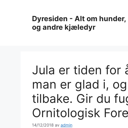
Hopp
til
Dyresiden - Alt om hunder, 
innhold
og andre kjæledyr
Jula er tiden fo
man er glad i, og
tilbake. Gir du f
Ornitologisk For
14/12/2018
av
admin