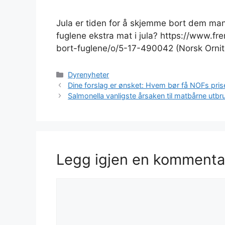
Jula er tiden for å skjemme bort dem man e
fuglene ekstra mat i jula? https://www.fr
bort-fuglene/o/5-17-490042 (Norsk Ornit
Kategorier
Dyrenyheter
Dine forslag er ønsket: Hvem bør få NOFs pris
Salmonella vanligste årsaken til matbårne utbr
Legg igjen en kommenta
Kommentar