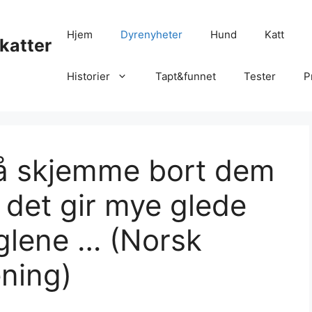
Hjem
Dyrenyheter
Hund
Katt
katter
Historier
Tapt&funnet
Tester
P
r å skjemme bort dem
 det gir mye glede
uglene … (Norsk
ening)