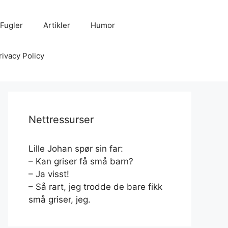
Fugler
Artikler
Humor
rivacy Policy
Nettressurser
Lille Johan spør sin far:
– Kan griser få små barn?
– Ja visst!
– Så rart, jeg trodde de bare fikk
små griser, jeg.