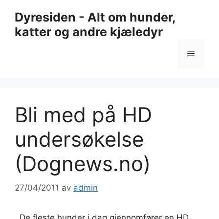
Hopp
Dyresiden - Alt om hunder,
til
katter og andre kjæledyr
innhold
Meny
Bli med på HD
undersøkelse
(Dognews.no)
27/04/2011
av
admin
De fleste hunder i dag gjennomfører en HD