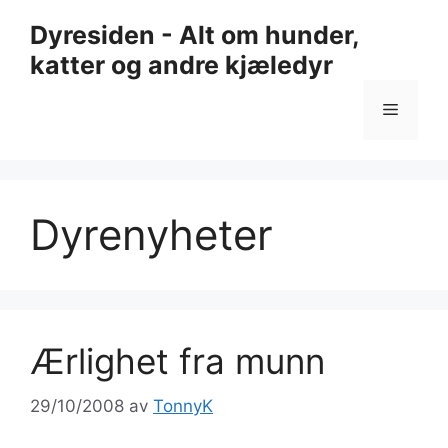
Hopp
Dyresiden - Alt om hunder,
til
katter og andre kjæledyr
innhold
Meny
Dyrenyheter
Ærlighet fra munn
29/10/2008
av
TonnyK