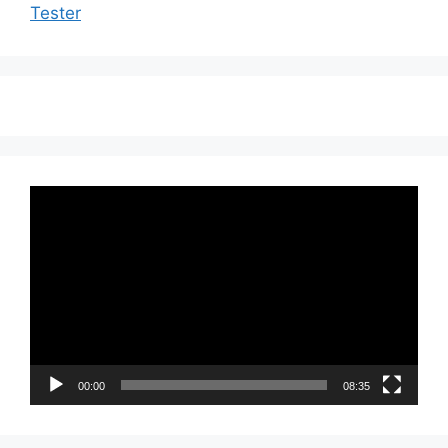
Tester
Videoavspiller
00:00
08:35