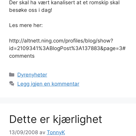
Der skal ha vært kanalisert at et romskip skal
besøke oss i dag!
Les mere her:
http://altnett.ning.com/profiles/blog/show?
id=2109341%3ABlogPost%3A137883&page=3#
comments
Kategorier
Dyrenyheter
Legg igjen en kommentar
Dette er kjærlighet
13/09/2008
av
TonnyK