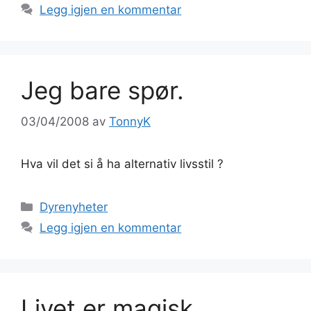
Legg igjen en kommentar
Jeg bare spør.
03/04/2008
av
TonnyK
Hva vil det si å ha alternativ livsstil ?
Kategorier
Dyrenyheter
Legg igjen en kommentar
Livet er magisk