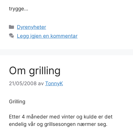
trygge…
Kategorier
Dyrenyheter
Legg igjen en kommentar
Om grilling
21/05/2008
av
TonnyK
Grilling
Etter 4 måneder med vinter og kulde er det
endelig vår og grillsesongen nærmer seg.