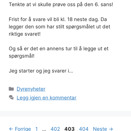
Tenkte at vi skulle prøve oss på den 6. sans!
Frist for å svare vil bli kl. 18 neste dag. Da
legger den som har stilt spørgsmålet ut det
riktige svaret!
Og så er det en annens tur til å legge ut et
spørgsmål!
Jeg starter og jeg svarer i…
Kategorier
Dyrenyheter
Legg igjen en kommentar
Side
Side
Side
Side
←
Forrige
1
…
402
403
404
Neste
→