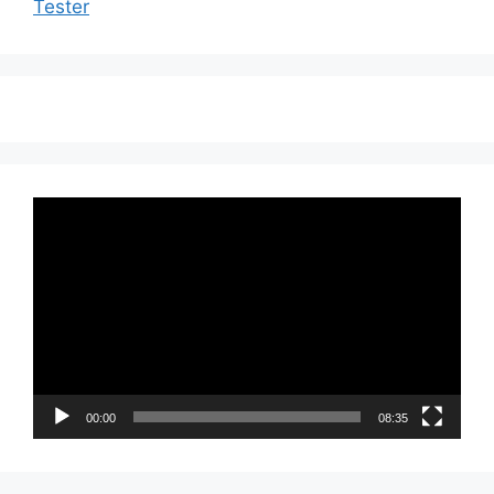
Tester
Videoavspiller
00:00
08:35