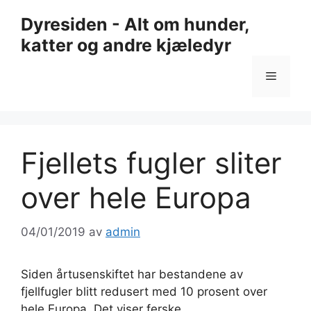
Hopp
Dyresiden - Alt om hunder,
til
katter og andre kjæledyr
innhold
Meny
Fjellets fugler sliter
over hele Europa
04/01/2019
av
admin
Siden årtusenskiftet har bestandene av
fjellfugler blitt redusert med 10 prosent over
hele Europa. Det viser ferske