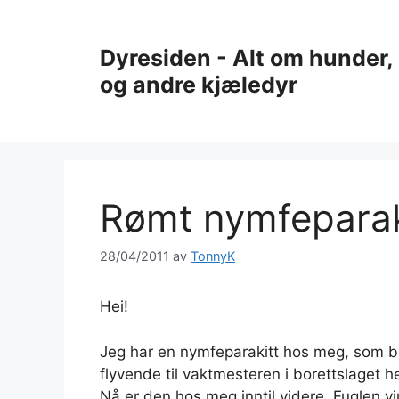
Hopp
til
Dyresiden - Alt om hunder, 
innhold
og andre kjæledyr
Rømt nymfeparak
28/04/2011
av
TonnyK
Hei!
Jeg har en nymfeparakitt hos meg, som bl
flyvende til vaktmesteren i borettslaget he
Nå er den hos meg inntil videre. Fuglen vir