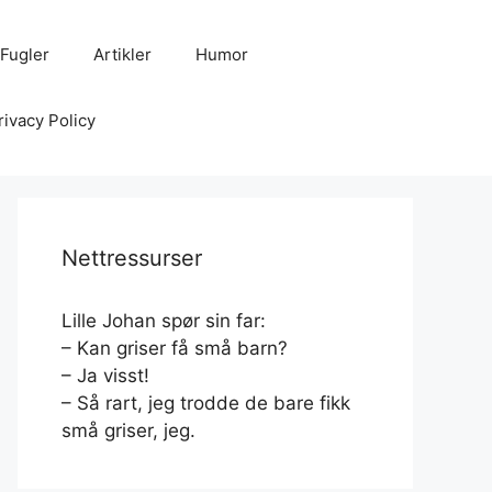
Fugler
Artikler
Humor
rivacy Policy
Nettressurser
Lille Johan spør sin far:
– Kan griser få små barn?
– Ja visst!
– Så rart, jeg trodde de bare fikk
små griser, jeg.