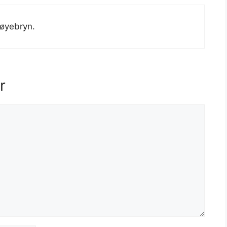
 øyebryn.
r