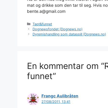
mat og drikke som den tar til seg. Hvis no
bente.a@gmail.com
Kategorier
Tapt&funnet
Dognewsfondet (Dognews.no)
Dyremishandling som dataspill (Dognews.no)
En kommentar om “R
funnet”
Frangc Aulibråten
27/08/2011, 13:41