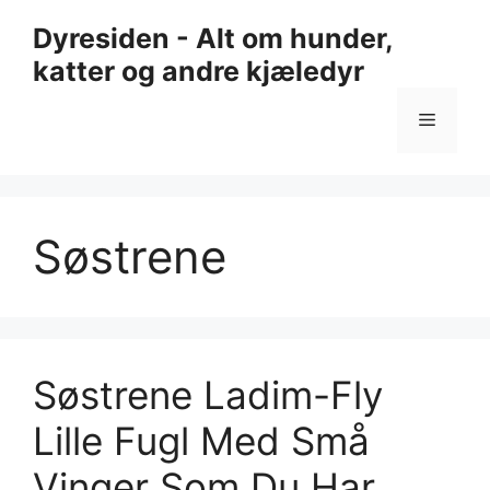
Hopp
Dyresiden - Alt om hunder,
til
katter og andre kjæledyr
innhold
Meny
Søstrene
Søstrene Ladim-Fly
Lille Fugl Med Små
Vinger Som Du Har