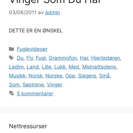
03/06/2011
av
admin
DETTE ER EN ØNSKEL
Kategorier
Fuglevideoer
Stikkord
Du
,
Fly
,
Fugl
,
Grammofon
,
Har
,
Hjertedøren
,
Ladim
,
Land
,
Lille
,
Lukk
,
Med
,
Midnattsolens
,
Musikk
,
Norsk
,
Norske
,
Opp
,
Slagere
,
Små
,
Som
,
Søstrene
,
Vinger
5 kommentarer
Nettressurser