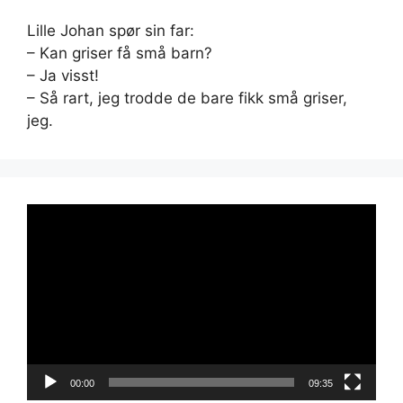
Lille Johan spør sin far:
– Kan griser få små barn?
– Ja visst!
– Så rart, jeg trodde de bare fikk små griser,
jeg.
Videoavspiller
00:00
09:35