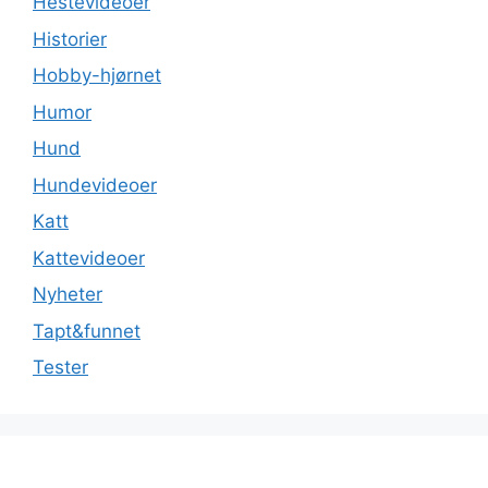
Hestevideoer
Historier
Hobby-hjørnet
Humor
Hund
Hundevideoer
Katt
Kattevideoer
Nyheter
Tapt&funnet
Tester