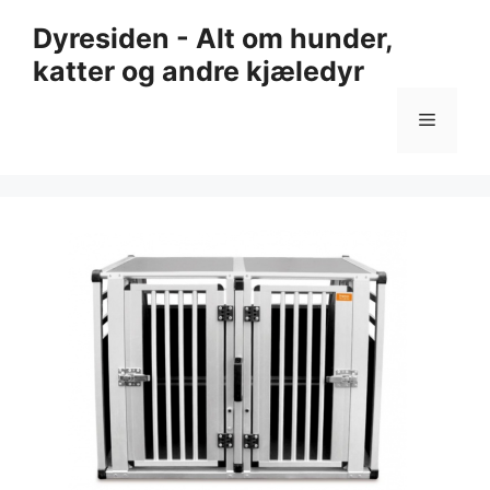
Hopp
Dyresiden - Alt om hunder,
til
katter og andre kjæledyr
innhold
Meny