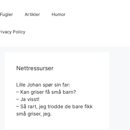
Fugler
Artikler
Humor
rivacy Policy
Nettressurser
Lille Johan spør sin far:
– Kan griser få små barn?
– Ja visst!
– Så rart, jeg trodde de bare fikk
små griser, jeg.