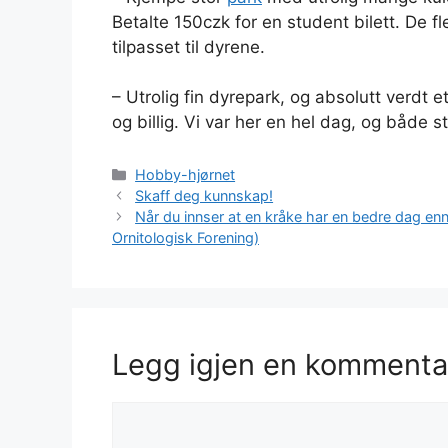
Betalte 150czk for en student bilett. De 
tilpasset til dyrene.
– Utrolig fin dyrepark, og absolutt verdt e
og billig. Vi var her en hel dag, og både 
Kategorier
Hobby-hjørnet
Skaff deg kunnskap!
Når du innser at en kråke har en bedre dag en
Ornitologisk Forening)
Legg igjen en kommenta
Kommentar