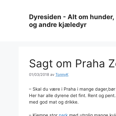
Hopp
til
Dyresiden - Alt om hunder, 
innhold
og andre kjæledyr
Sagt om Praha 
01/03/2018
av
TonnyK
– Skal du være i Praha i mange dager,bør 
Her har alle dyrene det fint. Rent og pe
med god mat og drikke.
– Kjempe stor
park
med utrolig mange kule