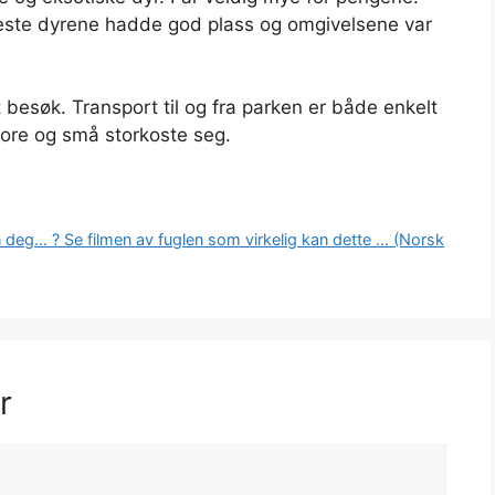
fleste dyrene hadde god plass og omgivelsene var
t besøk. Transport til og fra parken er både enkelt
store og små storkoste seg.
n deg… ? Se filmen av fuglen som virkelig kan dette … (Norsk
r