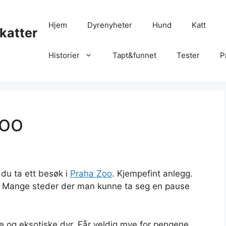
Hjem
Dyrenyheter
Hund
Katt
katter
Historier
Tapt&funnet
Tester
P
Zoo
du ta ett besøk i
Praha Zoo
. Kjempefint anlegg.
nt. Mange steder der man kunne ta seg en pause
 og eksotiske dyr. Får veldig mye for pengene.