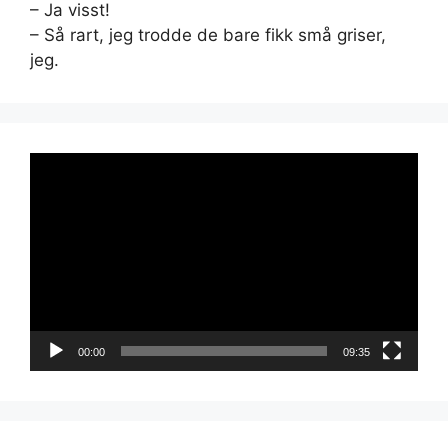
– Ja visst!
– Så rart, jeg trodde de bare fikk små griser,
jeg.
Videoavspiller
00:00
09:35