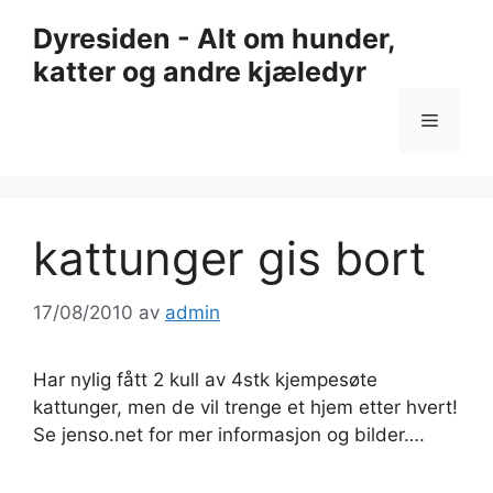
Hopp
Dyresiden - Alt om hunder,
til
katter og andre kjæledyr
innhold
Meny
kattunger gis bort
17/08/2010
av
admin
Har nylig fått 2 kull av 4stk kjempesøte
kattunger, men de vil trenge et hjem etter hvert!
Se jenso.net for mer informasjon og bilder….