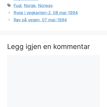
Stikkord
Fugl
,
Norge
,
Norway
Rype i vegkanten-2, 08 mai-1994
Røy på vegen, 07 mai-1994
Legg igjen en kommentar
Kommentar