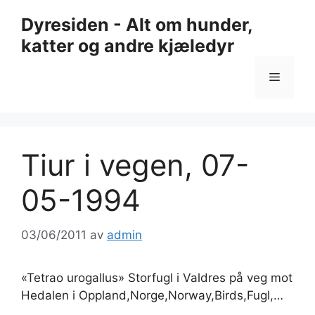
Hopp
Dyresiden - Alt om hunder,
til
katter og andre kjæledyr
innhold
Meny
Tiur i vegen, 07-
05-1994
03/06/2011
av
admin
«Tetrao urogallus» Storfugl i Valdres på veg mot
Hedalen i Oppland,Norge,Norway,Birds,Fugl,…