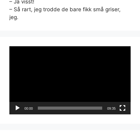
– Ja visst!
– Så rart, jeg trodde de bare fikk små griser,
jeg.
Videoavspiller
00:00
09:35