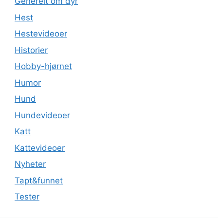
Generelt om dyr
Hest
Hestevideoer
Historier
Hobby-hjørnet
Humor
Hund
Hundevideoer
Katt
Kattevideoer
Nyheter
Tapt&funnet
Tester