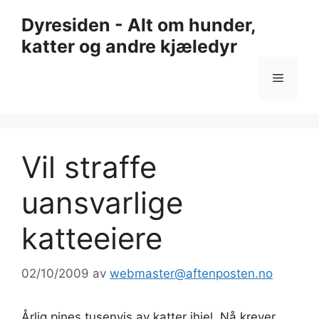
Hopp
Dyresiden - Alt om hunder,
til
katter og andre kjæledyr
innhold
Meny
Vil straffe
uansvarlige
katteeiere
02/10/2009
av
webmaster@aftenposten.no
Årlig pines tusenvis av katter ihjel. Nå krever