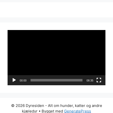
Videoavspiller
00:00
08:35
© 2026 Dyresiden - Alt om hunder, katter og andre
kjæledyr
• Bygget med
GeneratePress