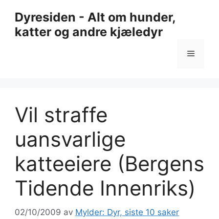
Hopp
Dyresiden - Alt om hunder,
til
katter og andre kjæledyr
innhold
Meny
Vil straffe
uansvarlige
katteeiere (Bergens
Tidende Innenriks)
02/10/2009
av
Mylder: Dyr, siste 10 saker