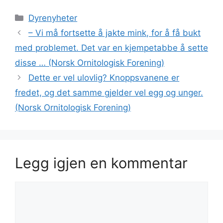
Kategorier
Dyrenyheter
– Vi må fortsette å jakte mink, for å få bukt
med problemet. Det var en kjempetabbe å sette
disse … (Norsk Ornitologisk Forening)
Dette er vel ulovlig? Knoppsvanene er
fredet, og det samme gjelder vel egg og unger.
(Norsk Ornitologisk Forening)
Legg igjen en kommentar
Kommentar