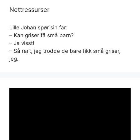
Nettressurser
Lille Johan spør sin far:
– Kan griser få små barn?
– Ja visst!
– Så rart, jeg trodde de bare fikk små griser,
jeg.
Videoavspiller