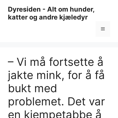
Hopp
Dyresiden - Alt om hunder,
til
katter og andre kjæledyr
innhold
Meny
– Vi må fortsette å
jakte mink, for å få
bukt med
problemet. Det var
en kjempetabbe å