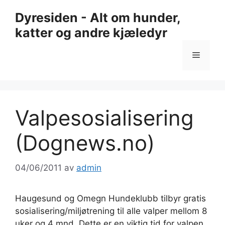
Hopp
Dyresiden - Alt om hunder,
til
katter og andre kjæledyr
innhold
Meny
Valpesosialisering
(Dognews.no)
04/06/2011
av
admin
Haugesund og Omegn Hundeklubb tilbyr gratis
sosialisering/miljøtrening til alle valper mellom 8
uker og 4 mnd. Dette er en viktig tid for valpen,