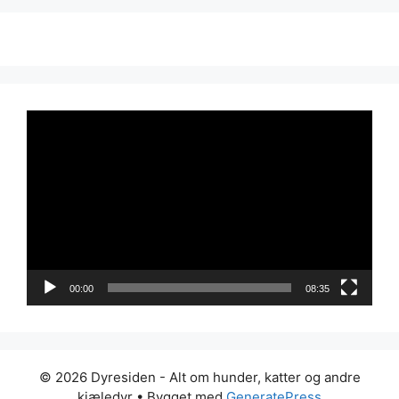
Videoavspiller
00:00
08:35
© 2026 Dyresiden - Alt om hunder, katter og andre
kjæledyr
• Bygget med
GeneratePress