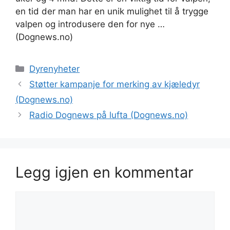
en tid der man har en unik mulighet til å trygge
valpen og introdusere den for nye …
(Dognews.no)
Kategorier
Dyrenyheter
Støtter kampanje for merking av kjæledyr
(Dognews.no)
Radio Dognews på lufta (Dognews.no)
Legg igjen en kommentar
Kommentar