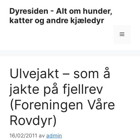
Hopp
Dyresiden - Alt om hunder,
til
katter og andre kjæledyr
innhold
Meny
Ulvejakt – som å
jakte på fjellrev
(Foreningen Våre
Rovdyr)
16/02/2011
av
admin