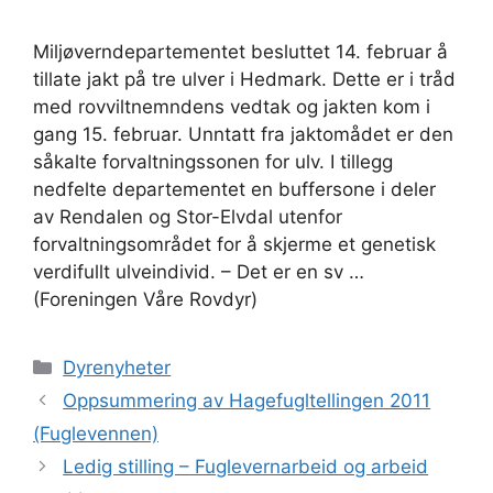
Miljøverndepartementet besluttet 14. februar å
tillate jakt på tre ulver i Hedmark. Dette er i tråd
med rovviltnemndens vedtak og jakten kom i
gang 15. februar. Unntatt fra jaktomådet er den
såkalte forvaltningssonen for ulv. I tillegg
nedfelte departementet en buffersone i deler
av Rendalen og Stor-Elvdal utenfor
forvaltningsområdet for å skjerme et genetisk
verdifullt ulveindivid. – Det er en sv …
(Foreningen Våre Rovdyr)
Kategorier
Dyrenyheter
Oppsummering av Hagefugltellingen 2011
(Fuglevennen)
Ledig stilling – Fuglevernarbeid og arbeid