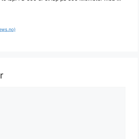
news.no)
r