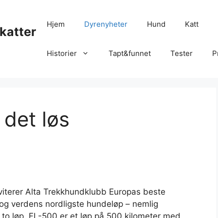
Hjem
Dyrenyheter
Hund
Katt
katter
Historier
Tapt&funnet
Tester
P
 det løs
inviterer Alta Trekkhundklubb Europas beste
e og verdens nordligste hundeløp – nemlig
 to løp. FL-500 er et løp på 500 kilometer med …