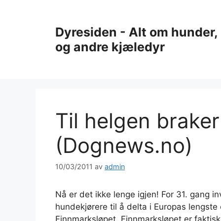
Hopp
til
Dyresiden - Alt om hunder, 
innhold
og andre kjæledyr
Til helgen braker
(Dognews.no)
10/03/2011
av
admin
Nå er det ikke lenge igjen! For 31. gang 
hundekjørere til å delta i Europas lengst
Finnmarksløpet. Finnmarksløpet er faktisk