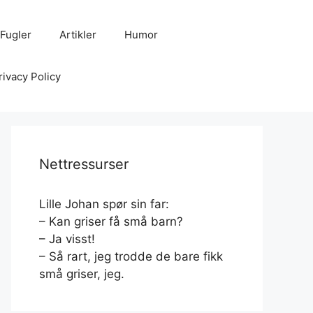
Fugler
Artikler
Humor
rivacy Policy
Nettressurser
Lille Johan spør sin far:
– Kan griser få små barn?
– Ja visst!
– Så rart, jeg trodde de bare fikk
små griser, jeg.