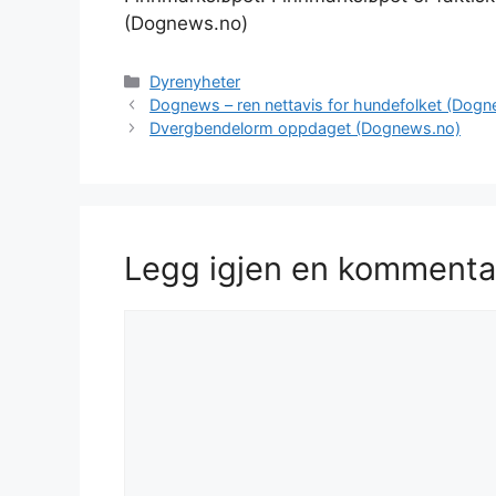
(Dognews.no)
Kategorier
Dyrenyheter
Dognews – ren nettavis for hundefolket (Dog
Dvergbendelorm oppdaget (Dognews.no)
Legg igjen en kommenta
Kommentar