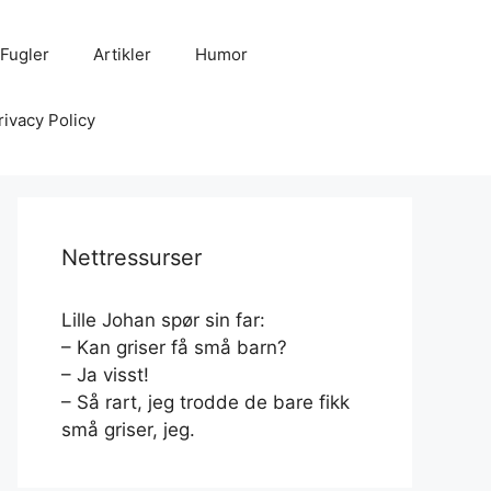
Fugler
Artikler
Humor
rivacy Policy
Nettressurser
Lille Johan spør sin far:
– Kan griser få små barn?
– Ja visst!
– Så rart, jeg trodde de bare fikk
små griser, jeg.