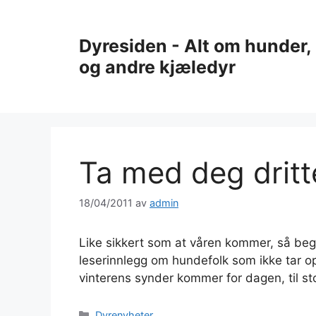
Hopp
til
Dyresiden - Alt om hunder, 
innhold
og andre kjæledyr
Ta med deg drit
18/04/2011
av
admin
Like sikkert som at våren kommer, så beg
leserinnlegg om hundefolk som ikke tar o
vinterens synder kommer for dagen, til stor
Kategorier
Dyrenyheter