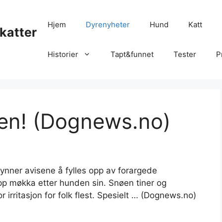
Hjem
Dyrenyheter
Hund
Katt
katter
Historier
Tapt&funnet
Tester
P
ten! (Dognews.no)
ynner avisene å fylles opp av forargede
pp møkka etter hunden sin. Snøen tiner og
 irritasjon for folk flest. Spesielt … (Dognews.no)