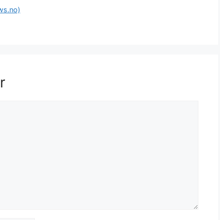
ws.no)
r