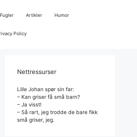
Fugler
Artikler
Humor
rivacy Policy
Nettressurser
Lille Johan spør sin far:
– Kan griser få små barn?
– Ja visst!
– Så rart, jeg trodde de bare fikk
små griser, jeg.