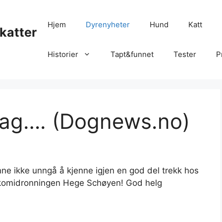
Hjem
Dyrenyheter
Hund
Katt
katter
Historier
Tapt&funnet
Tester
P
edag…. (Dognews.no)
ne ikke unngå å kjenne igjen en god del trekk hos
v komidronningen Hege Schøyen! God helg