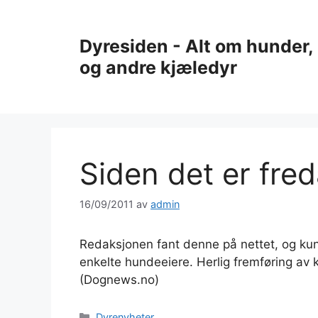
Hopp
til
Dyresiden - Alt om hunder, 
innhold
og andre kjæledyr
Siden det er fr
16/09/2011
av
admin
Redaksjonen fant denne på nettet, og kun
enkelte hundeeiere. Herlig fremføring a
(Dognews.no)
Kategorier
Dyrenyheter