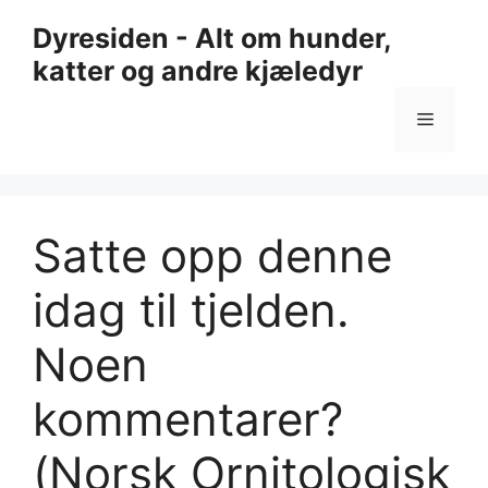
Hopp
Dyresiden - Alt om hunder,
til
katter og andre kjæledyr
innhold
Meny
Satte opp denne
idag til tjelden.
Noen
kommentarer?
(Norsk Ornitologisk