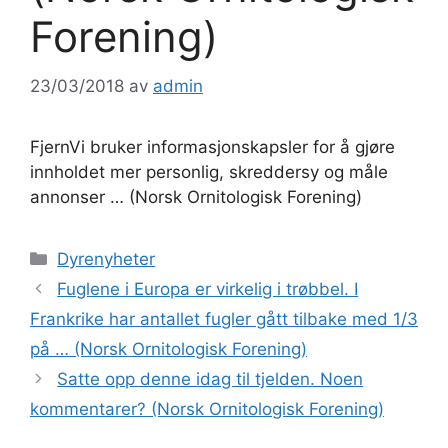
Forening)
23/03/2018
av
admin
FjernVi bruker informasjonskapsler for å gjøre
innholdet mer personlig, skreddersy og måle
annonser … (Norsk Ornitologisk Forening)
Kategorier
Dyrenyheter
Fuglene i Europa er virkelig i trøbbel. I
Frankrike har antallet fugler gått tilbake med 1/3
på … (Norsk Ornitologisk Forening)
Satte opp denne idag til tjelden. Noen
kommentarer? (Norsk Ornitologisk Forening)