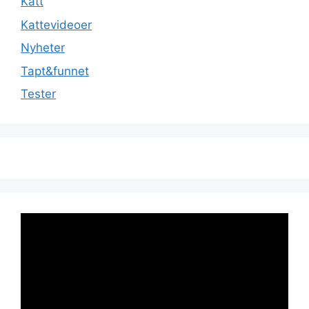
Katt
Kattevideoer
Nyheter
Tapt&funnet
Tester
Videoavspiller