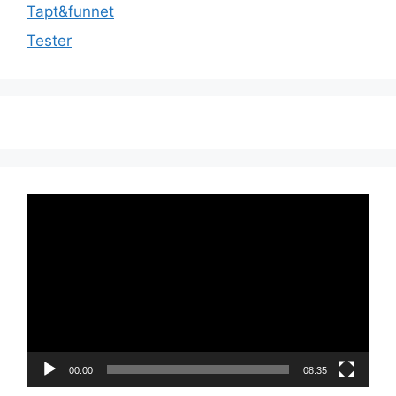
Tapt&funnet
Tester
Videoavspiller
00:00
08:35