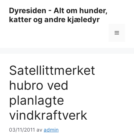
Hopp
Dyresiden - Alt om hunder,
til
katter og andre kjæledyr
innhold
Meny
Satellittmerket
hubro ved
planlagte
vindkraftverk
03/11/2011
av
admin