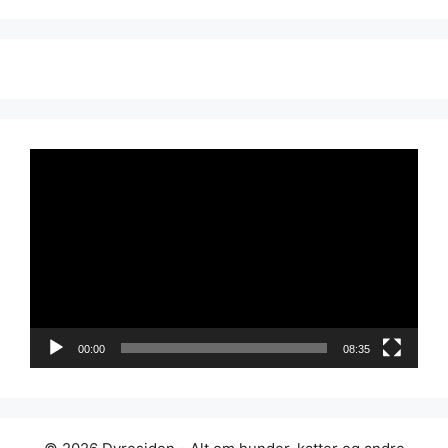
Videoavspiller
00:00
08:35