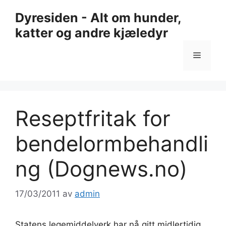
Hopp
Dyresiden - Alt om hunder,
til
katter og andre kjæledyr
innhold
Meny
Reseptfritak for
bendelormbehandli
ng (Dognews.no)
17/03/2011
av
admin
Statens legemiddelverk har nå gitt midlertidig