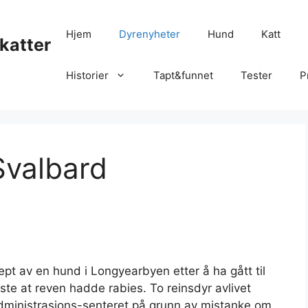
Hjem
Dyrenyheter
Hund
Katt
katter
Historier
Tapt&funnet
Tester
P
Svalbard
pt av en hund i Longyearbyen etter å ha gått til
iste at reven hadde rabies. To reinsdyr avlivet
ministrasjons-senteret på grunn av mistanke om