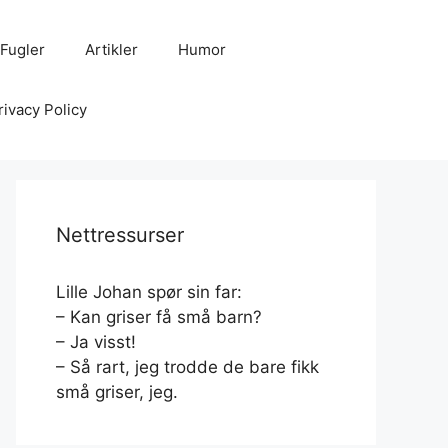
Fugler
Artikler
Humor
rivacy Policy
Nettressurser
Lille Johan spør sin far:
– Kan griser få små barn?
– Ja visst!
– Så rart, jeg trodde de bare fikk
små griser, jeg.