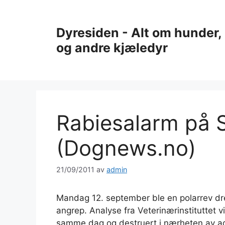
Hopp
til
Dyresiden - Alt om hunder, 
innhold
og andre kjæledyr
Rabiesalarm på 
(Dognews.no)
21/09/2011
av
admin
Mandag 12. september ble en polarrev dre
angrep. Analyse fra Veterinærinstituttet v
samme dag og destruert i nærheten av ad