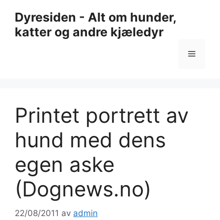
Hopp
Dyresiden - Alt om hunder,
til
katter og andre kjæledyr
innhold
Meny
Printet portrett av
hund med dens
egen aske
(Dognews.no)
22/08/2011
av
admin