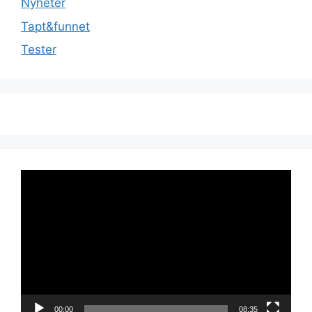
Nyheter
Tapt&funnet
Tester
Videoavspiller
00:00
08:35