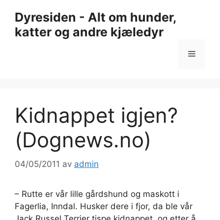
Hopp
Dyresiden - Alt om hunder,
til
katter og andre kjæledyr
innhold
Meny
Kidnappet igjen?
(Dognews.no)
04/05/2011
av
admin
– Rutte er vår lille gårdshund og maskott i
Fagerlia, Inndal. Husker dere i fjor, da ble vår
Jack Russel Terrier tispe kidnappet, og etter å