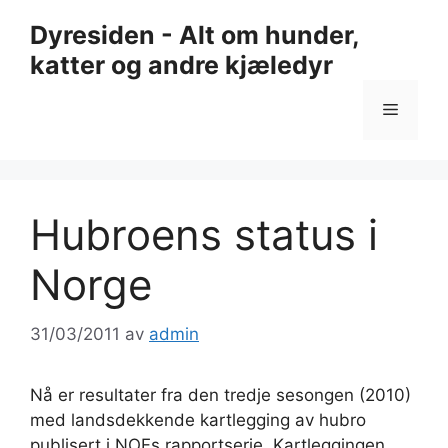
Hopp
Dyresiden - Alt om hunder,
til
katter og andre kjæledyr
innhold
Meny
Hubroens status i
Norge
31/03/2011
av
admin
Nå er resultater fra den tredje sesongen (2010)
med landsdekkende kartlegging av hubro
publisert i NOFs rapportserie. Kartleggingen