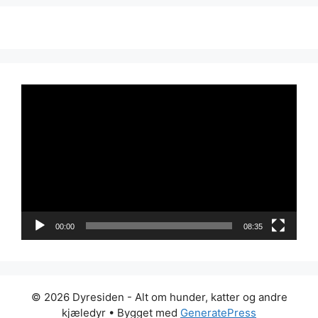
Videoavspiller
00:00
08:35
© 2026 Dyresiden - Alt om hunder, katter og andre
kjæledyr
• Bygget med
GeneratePress