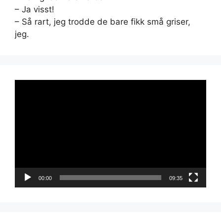
– Ja visst!
– Så rart, jeg trodde de bare fikk små griser,
jeg.
Videoavspiller
00:00
09:35