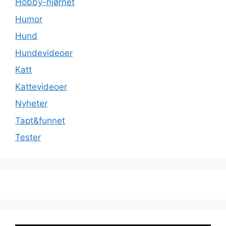
Hobby-hjørnet
Humor
Hund
Hundevideoer
Katt
Kattevideoer
Nyheter
Tapt&funnet
Tester