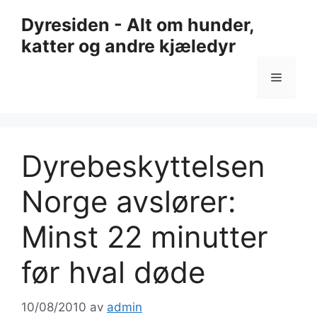
Hopp
Dyresiden - Alt om hunder,
til
katter og andre kjæledyr
innhold
Meny
Dyrebeskyttelsen
Norge avslører:
Minst 22 minutter
før hval døde
10/08/2010
av
admin