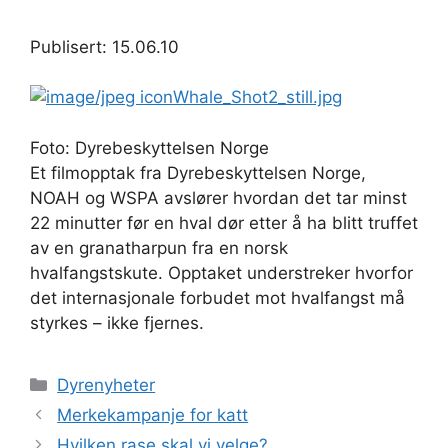
Publisert: 15.06.10
Whale_Shot2_still.jpg
Foto: Dyrebeskyttelsen Norge
Et filmopptak fra Dyrebeskyttelsen Norge,
NOAH og WSPA avslører hvordan det tar minst
22 minutter før en hval dør etter å ha blitt truffet
av en granatharpun fra en norsk
hvalfangstskute. Opptaket understreker hvorfor
det internasjonale forbudet mot hvalfangst må
styrkes – ikke fjernes.
Kategorier
Dyrenyheter
Merkekampanje for katt
Hvilken rase skal vi velge?