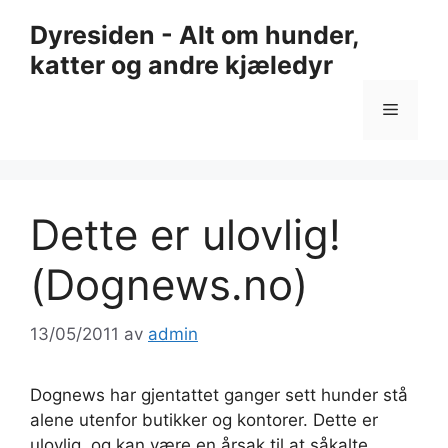
Hopp
Dyresiden - Alt om hunder,
til
katter og andre kjæledyr
innhold
Meny
Dette er ulovlig!
(Dognews.no)
13/05/2011
av
admin
Dognews har gjentattet ganger sett hunder stå
alene utenfor butikker og kontorer. Dette er
ulovlig, og kan være en årsak til at såkalte