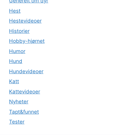
Generelt om dyr
Hest
Hestevideoer
Historier
Hobby-hjørnet
Humor
Hund
Hundevideoer
Katt
Kattevideoer
Nyheter
Tapt&funnet
Tester