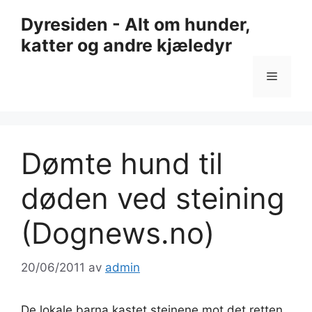
Hopp
Dyresiden - Alt om hunder,
til
katter og andre kjæledyr
innhold
Meny
Dømte hund til
døden ved steining
(Dognews.no)
20/06/2011
av
admin
De lokale barna kastet steinene mot det retten