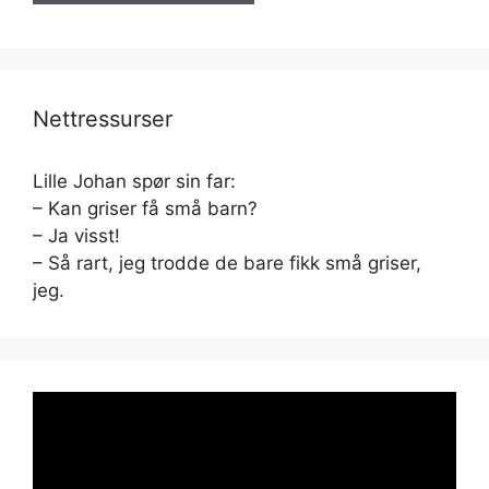
Nettressurser
Lille Johan spør sin far:
– Kan griser få små barn?
– Ja visst!
– Så rart, jeg trodde de bare fikk små griser,
jeg.
Videoavspiller