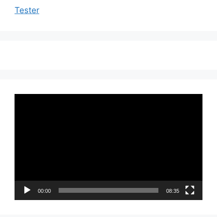
Tester
Videoavspiller
00:00
08:35