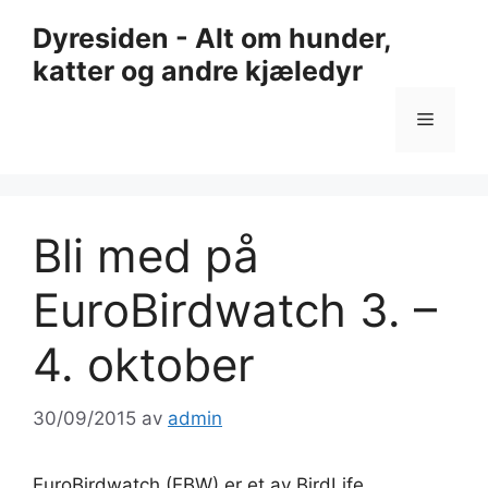
Hopp
Dyresiden - Alt om hunder,
til
katter og andre kjæledyr
innhold
Meny
Bli med på
EuroBirdwatch 3. –
4. oktober
30/09/2015
av
admin
EuroBirdwatch (EBW) er et av BirdLife